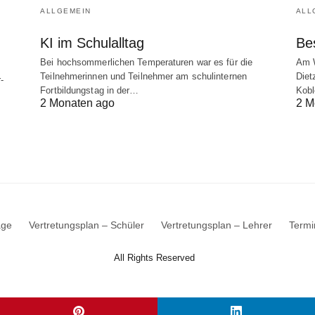
ALLGEMEIN
ALL
KI im Schulalltag
Be
Bei hochsommerlichen Temperaturen war es für die
Am W
Teilnehmerinnen und Teilnehmer am schulinternen
Diet
-
Fortbildungstag in der…
Kob
2 Monaten ago
2 M
ge
Vertretungsplan – Schüler
Vertretungsplan – Lehrer
Termi
All Rights Reserved