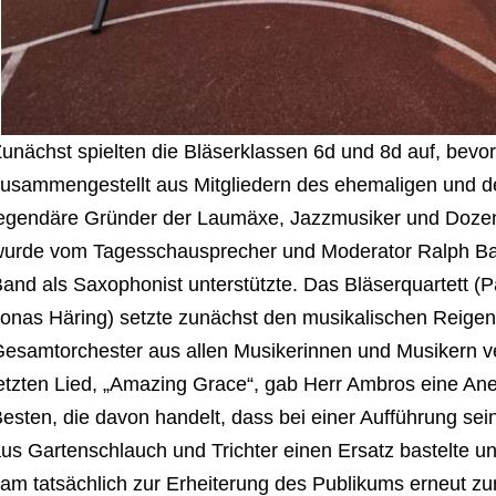
unächst spielten die Bläserklassen 6d und 8d auf, bevo
usammengestellt aus Mitgliedern des ehemaligen und d
egendäre Gründer der Laumäxe, Jazzmusiker und Dozent
urde vom Tagesschausprecher und Moderator Ralph Baud
and als Saxophonist unterstützte. Das Bläserquartett (
onas Häring) setzte zunächst den musikalischen Reigen 
esamtorchester aus allen Musikerinnen und Musikern v
etzten Lied, „Amazing Grace“, gab Herr Ambros eine An
esten, die davon handelt, dass bei einer Aufführung sei
us Gartenschlauch und Trichter einen Ersatz bastelte u
am tatsächlich zur Erheiterung des Publikums erneut zu