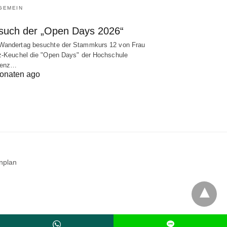
GEMEIN
such der „Open Days 2026“
andertag besuchte der Stammkurs 12 von Frau
z-Keuchel die "Open Days" der Hochschule
lenz…
onaten ago
nplan
L