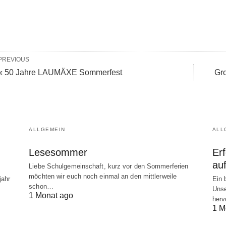
PREVIOUS
« 50 Jahre LAUMÄXE Sommerfest
Gr
ALLGEMEIN
ALL
Lesesommer
Er
au
Liebe Schulgemeinschaft, kurz vor den Sommerferien
möchten wir euch noch einmal an den mittlerweile
jahr
Ein 
schon…
Unse
1 Monat ago
herv
1 M