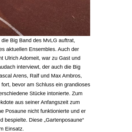
r die Big Band des MvLG auftrat,
es aktuellen Ensembles. Auch der
 Ulrich Adomeit, war zu Gast und
ach interviewt, der auch die Big
Pascal Arens, Ralf und Max Ambros,
fort, bevor am Schluss ein grandioses
erschiedene Stücke intonierte. Zum
ekdote aus seiner Anfangszeit zum
ne Posaune nicht funktionierte und er
nd bespielte. Diese „Gartenposaune“
m Einsatz.