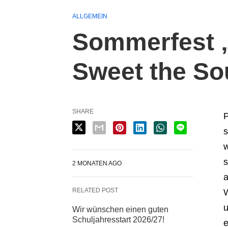
ALLGEMEIN
Sommerfest 
Sweet the So
SHARE
P
s
w
s
2 MONATEN AGO
a
RELATED POST
W
u
Wir wünschen einen guten
Schuljahresstart 2026/27!
e