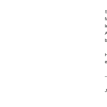
S
f
l
A
b
H
e
–
J