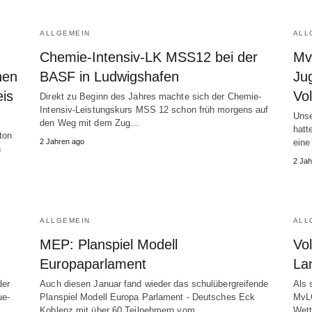
ALLGEMEIN
ALL
Chemie-Intensiv-LK MSS12 bei der
Mv
nen
BASF in Ludwigshafen
Jug
eis
Vol
Direkt zu Beginn des Jahres machte sich der Chemie-
Intensiv-Leistungskurs MSS 12 schon früh morgens auf
Unse
den Weg mit dem Zug…
hatt
ton
2 Jahren ago
eine
n
2 Jah
ALLGEMEIN
ALL
MEP: Planspiel Modell
Vol
Europaparlament
La
der
Auch diesen Januar fand wieder das schulübergreifende
Als 
ue-
Planspiel Modell Europa Parlament - Deutsches Eck
MvLG
Koblenz mit über 60 Teilnehmern vom…
Wett