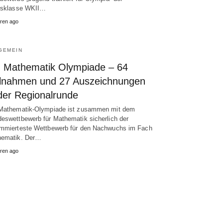
rsklasse WKII…
ren ago
GEMEIN
. Mathematik Olympiade – 64
ilnahmen und 27 Auszeichnungen
 der Regionalrunde
Mathematik-Olympiade ist zusammen mit dem
eswettbewerb für Mathematik sicherlich der
mmierteste Wettbewerb für den Nachwuchs im Fach
hematik. Der…
ren ago