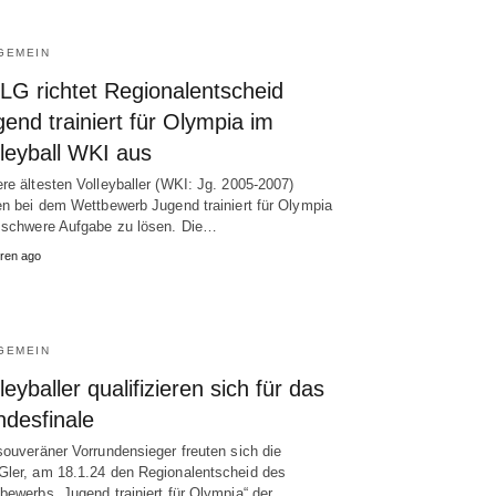
GEMEIN
LG richtet Regionalentscheid
end trainiert für Olympia im
leyball WKI aus
re ältesten Volleyballer (WKI: Jg. 2005-2007)
en bei dem Wettbewerb Jugend trainiert für Olympia
 schwere Aufgabe zu lösen. Die…
ren ago
GEMEIN
leyballer qualifizieren sich für das
ndesfinale
souveräner Vorrundensieger freuten sich die
ler, am 18.1.24 den Regionalentscheid des
bewerbs „Jugend trainiert für Olympia“ der