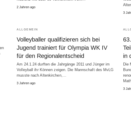
Alte
2 Jahren ago
3 Jah
ALLGEMEIN
ALL
Volleyballer qualifizieren sich bei
63
Jugend trainiert für Olympia WK IV
Te
ten
n
für den Regionalentscheid
in
Am 24.1.24 durften die Jahrgänge 2011 und Jünger im
Die 
Volleyball ihr Können zeigen. Die Mannschaft des MvLG
Bund
musste nach Altenkirchen,…
reno
Mat
3 Jahren ago
3 Jah