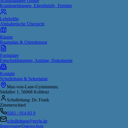
Schulmanager Online
Krankmeldungen, Elternbriefe, Termine
Lehrkräfte
Alphabetische Übersicht
Räume
Raumplan & Orientierung
Formulare
Entschuldigungen, Anträge, Dokumente
Kontakt
Schulleitung & Sekretariat
Max-von-Laue-Gymnasium,
Südallee 1, 56068 Koblenz
Schulleitung: Dr. Frank
Zimmerschied
0261 / 914 83 0
schulleitung@mvlg.de
Impressum
•
Datenschutz