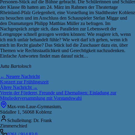
Personen-Stück auf die Bühne gebracht. Die Schülerinnen und Schüler
der Klasse 8b hatten am 24. März im Rahmen der Theatertage
Rheinland-Pfalz Gelegenheit, eine Vorstellung im Stadttheater Koblenz
zu besuchen und im Anschluss den Schauspieler Stefan Migge und
den Dramaturgen Philipp Matthias Müller zu befragen. Im
Nachgespräch zeigte sich, dass Parallelen zur Lebenswelt der
Lerngruppe schnell gezogen werden können: Wie reagiere ich, wenn
ich mich unfair behandelt fühle? Wie weit darf ich gehen, wenn ich
mich im Recht glaube? Das Stück lud die Zuschauer dazu ein, über
Themen wie Rechtsstaatlichkeit und Gerechtigkeit nachzudenken.
Einfache Antworten findet man darauf nicht…
Jutta Bartolosch
← Neuere Nachricht
Konzert zur Frühlingszeit
Ältere Nachricht →
Verein der Förderer, Freunde und Ehemaligen: Einladung zur
Mitgliederversammlung mit Vorstandswahl
Max-von-Laue-Gymnasium,
Südallee 1, 56068 Koblenz
Schulleitung: Dr. Frank
Zimmerschied
0261 / 914 83 0