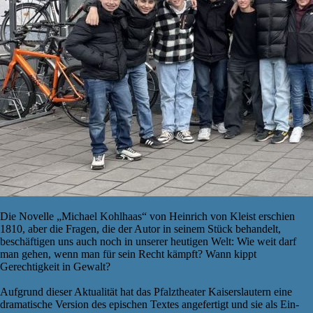
Die Novelle „Michael Kohlhaas“ von Heinrich von Kleist erschien
1810, aber die Fragen, die der Autor in seinem Stück behandelt,
beschäftigen uns auch noch in unserer heutigen Welt: Wie weit darf
man gehen, wenn man für sein Recht kämpft? Wann kippt
Gerechtigkeit in Gewalt?
Aufgrund dieser Aktualität hat das Pfalztheater Kaiserslautern eine
dramatische Version des epischen Textes angefertigt und sie als Ein-