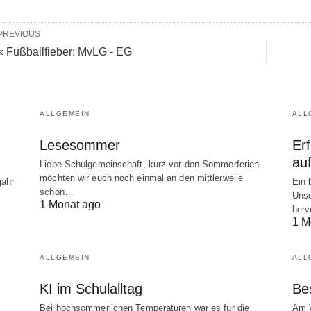
PREVIOUS
« Fußballfieber: MvLG - EG
ALLGEMEIN
ALL
Lesesommer
Er
au
Liebe Schulgemeinschaft, kurz vor den Sommerferien
möchten wir euch noch einmal an den mittlerweile
jahr
Ein 
schon…
Unse
1 Monat ago
herv
1 M
ALLGEMEIN
ALL
KI im Schulalltag
Be
Bei hochsommerlichen Temperaturen war es für die
Am W