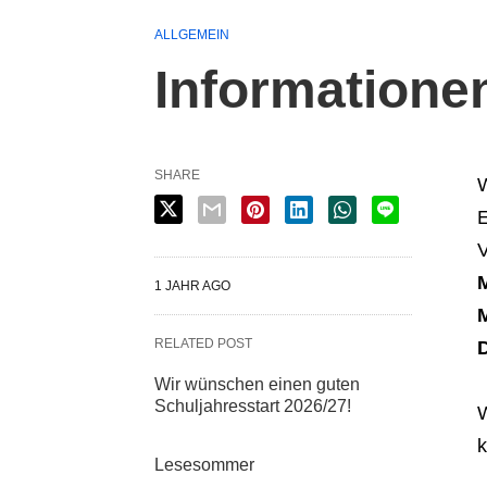
ALLGEMEIN
Informatione
SHARE
W
E
V
M
1 JAHR AGO
M
RELATED POST
D
Wir wünschen einen guten
Schuljahresstart 2026/27!
W
k
Lesesommer